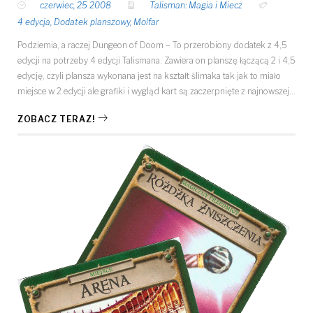
czerwiec, 25 2008
Talisman: Magia i Miecz
4 edycja
,
Dodatek planszowy
,
Molfar
Podziemia, a raczej Dungeon of Doom – To przerobiony dodatek z 4,5
edycji na potrzeby 4 edycji Talismana. Zawiera on planszę łączącą 2 i 4,5
edycję, czyli plansza wykonana jest na kształt ślimaka tak jak to miało
miejsce w 2 edycji ale grafiki i wygląd kart są zaczerpnięte z najnowszej…
ZOBACZ TERAZ!