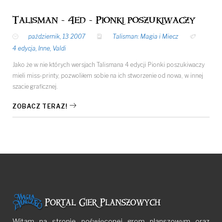
Talisman - 4ed - Pionki poszukiwaczy
październik, 13 2007
Talisman: Magia i Miecz
4 edycja
,
Inne
,
Valdi
Jako że w nie których wersjach Talismana 4 edycji Pionki poszukiwaczy
mieli miss-printy, pozwoliłem sobie na ich stworzenie od nowa, w innej
szacie graficznej.
ZOBACZ TERAZ!
Witam na stronie poświęconej grom planszowym oraz