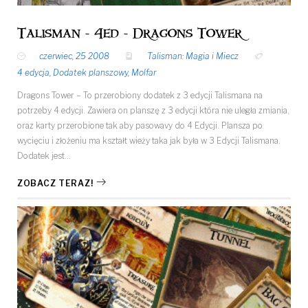
Talisman - 4ed - Dragons Tower
czerwiec, 25 2008
Talisman: Magia i Miecz
4 edycja
,
Dodatek planszowy
,
Molfar
Dragons Tower – To przerobiony dodatek z 3 edycji Talismana na
potrzeby 4 edycji. Zawiera on planszę z 3 edycji która nie uległa zmiania,
oraz karty przerobione tak aby pasowavy do 4 Edycji. Plansza po
wycięciu i złożeniu ma kształt wieży taka jak była w 3 Edycji Talismana.
Dodatek jest…
ZOBACZ TERAZ!