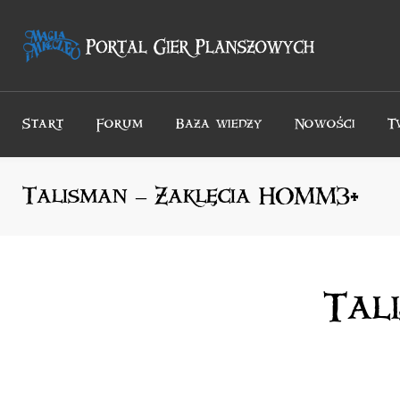
Przejdź
do
treści
Start
Forum
Baza wiedzy
Nowości
T
Talisman – Zaklęcia HOMM3+
Tal