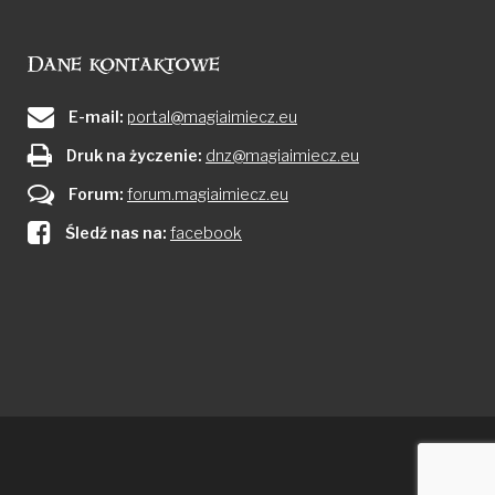
Dane kontaktowe
E-mail:
portal@magiaimiecz.eu
Druk na życzenie:
dnz@magiaimiecz.eu
Forum:
forum.magiaimiecz.eu
Śledź nas na:
facebook