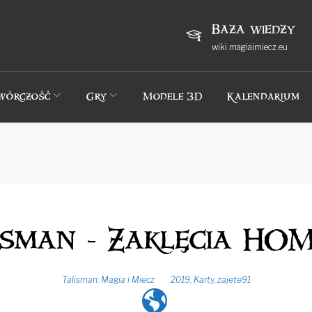
Baza wiedzy
wiki.magiaimiecz.eu
wórczość
Gry
Modele 3D
Kalendarium
isman - Zaklęcia HO
Talisman: Magia i Miecz
2019
,
Karty
,
zajete91