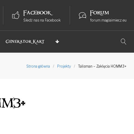
Facebook
Forum
Śledź nas na Facebook
forum.magiaimiecz.eu
Generator Kart
Strona główna
/
Projekty
/
Talisman – Zaklęcia HOMM3+
MM3+