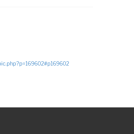
opic.php?p=169602#p169602