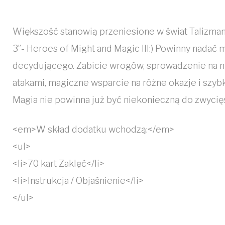
Większość stanowią przeniesione w świat Talizman
3”- Heroes of Might and Magic III:) Powinny nadać m
decydującego. Zabicie wrogów, sprowadzenie na nic
atakami, magiczne wsparcie na różne okazje i szybk
Magia nie powinna już być niekonieczną do zwycię
<em>W skład dodatku wchodzą:</em>
<ul>
<li>70 kart Zaklęć</li>
<li>Instrukcja / Objaśnienie</li>
</ul>