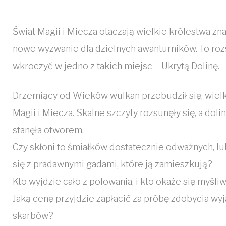
Świat Magii i Miecza otaczają wielkie królestwa zna
nowe wyzwanie dla dzielnych awanturników. To ro
wkroczyć w jedno z takich miejsc – Ukrytą Dolinę.
Drzemiący od Wieków wulkan przebudził się, wielki
Magii i Miecza. Skalne szczyty rozsunęły się, a doli
stanęła otworem.
Czy skłoni to śmiałków dostatecznie odważnych, lu
się z pradawnymi gadami, które ją zamieszkują?
Kto wyjdzie cało z polowania, i kto okaże się myśliw
Jaką cenę przyjdzie zapłacić za próbę zdobycia wyj
skarbów?