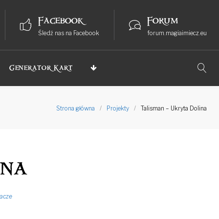
Facebook
Forum
Śledź nas na Facebook
forum.magiaimiecz.eu
Generator Kart
Strona główna
/
Projekty
/
Talisman – Ukryta Dolina
ina
acze