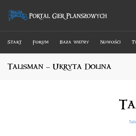
Przejdź
do
treści
Start
Forum
Baza wiedzy
Nowości
T
Talisman – Ukryta Dolina
Ta
Tali