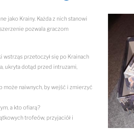
ne jako Krainy. Każda z nich stanowi
zszerzenie pozwala graczom
 wstrząs przetoczył się po Krainach
na, ukryta dotąd przed intruzami,
b może naiwnych, by wejść i zmierzyć
ym, a kto ofiarą?
ątkowych trofeów, przyjaciół i