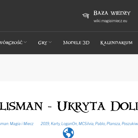
Baza wiedzy
wiki.magiaimiecz.eu
wórczość
Gry
Modele 3D
Kalendarium
lisman - Ukryta Dol
sman: Magia i Miecz
2019
,
Karty
,
LoganOn
,
MCSilvia
,
Pablo
,
Plansza
,
Poszukiw