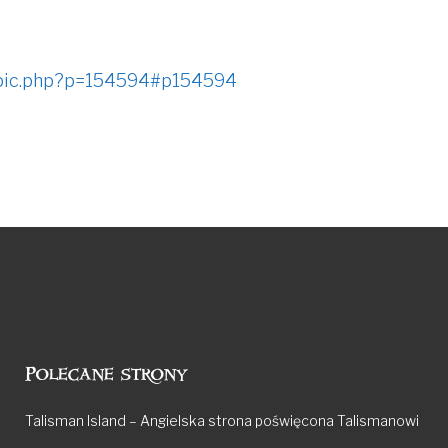
topic.php?p=154594#p154594
Polecane strony
Talisman Island – Angielska strona poświęcona Talismanowi