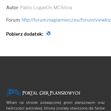
Autor:
Pablo, LoganOn, MCSilvia
Forum:
http://forum.magiaimiecz.eu/forum/view
Witam na stronie poświęconej grom planszowym oraz
twórczości autorskiej. Strona została stworzona dla fanów