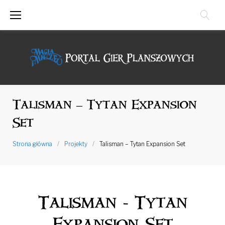
Przejdź
do
treści
Talisman – Tytan Expansion
Set
Strona główna
/
Projekty
/
Talisman – Tytan Expansion Set
Talisman - Tytan
Expansion Set