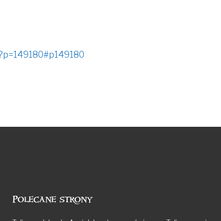
hp?p=149180#p149180
Polecane strony