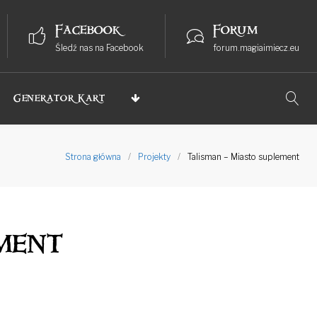
Facebook
Forum
Śledź nas na Facebook
forum.magiaimiecz.eu
Generator Kart
Strona główna
/
Projekty
/
Talisman – Miasto suplement
ment