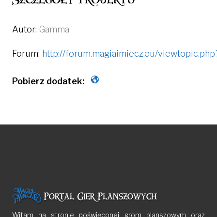
Autor:
Gamma
Forum:
http://forum.magiaimiecz.eu/viewtopic.p
Witam na stronie poświęconej grom planszowym oraz