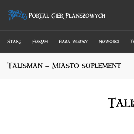
Przejdź
do
treści
Start
Forum
Baza wiedzy
Nowości
T
Talisman – Miasto suplement
Tal