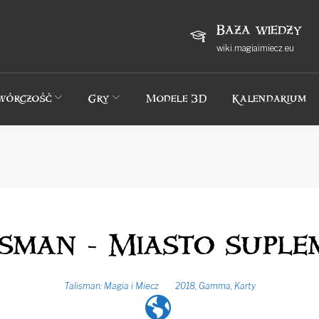
Baza wiedzy
wiki.magiaimiecz.eu
wórczość
Gry
Modele 3D
Kalendarium
isman - Miasto suple
Talisman: Magia i Miecz
2018
,
Gamma
,
Karty