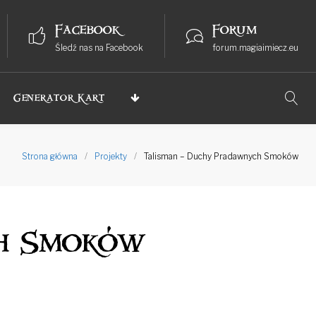
Facebook
Forum
Śledź nas na Facebook
forum.magiaimiecz.eu
Generator Kart
Strona główna
/
Projekty
/
Talisman – Duchy Pradawnych Smoków
ch Smoków