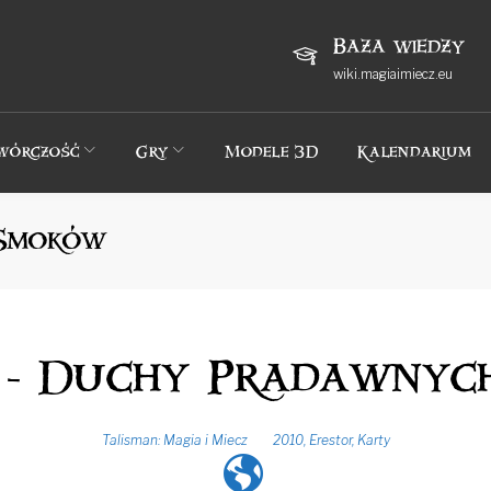
Baza wiedzy
wiki.magiaimiecz.eu
wórczość
Gry
Modele 3D
Kalendarium
 Smoków
 - Duchy Pradawny
Talisman: Magia i Miecz
2010
,
Erestor
,
Karty