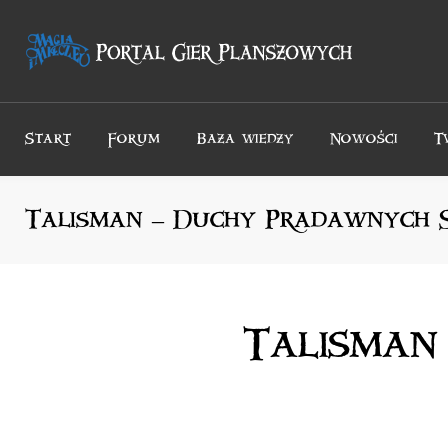
Przejdź
do
treści
Start
Forum
Baza wiedzy
Nowości
T
Talisman – Duchy Pradawnych
Talisman