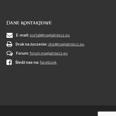
Dane kontaktowe
E-mail:
portal@magiaimiecz.eu
Druk na życzenie:
dnz@magiaimiecz.eu
Forum:
forum.magiaimiecz.eu
Śledź nas na:
facebook