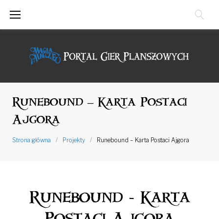
Przejdź
do
treści
Runebound – Karta Postaci
Ajgora
Strona główna
/
Projekty
/
Runebound – Karta Postaci Ajgora
Runebound - Karta
Postaci Ajgora