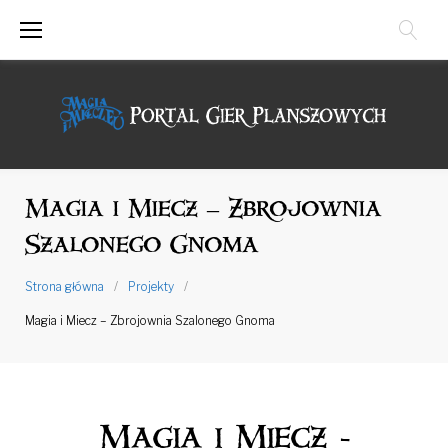
Przejdź
do
treści
Magia i Miecz – Zbrojownia
Szalonego Gnoma
Strona główna
/
Projekty
/
Magia i Miecz – Zbrojownia Szalonego Gnoma
Magia i Miecz -