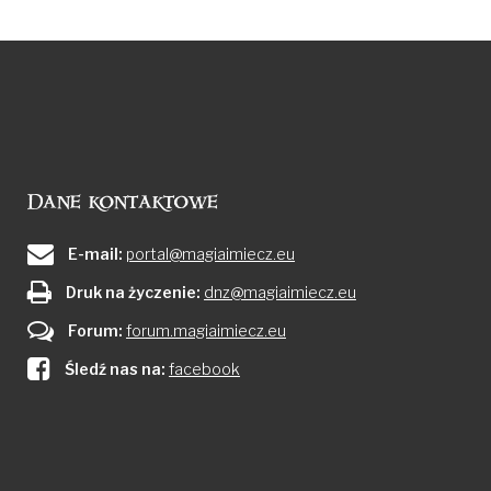
Dane kontaktowe
E-mail:
portal@magiaimiecz.eu
Druk na życzenie:
dnz@magiaimiecz.eu
Forum:
forum.magiaimiecz.eu
Śledź nas na:
facebook