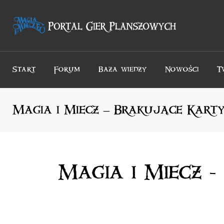
Przejdź
do
treści
Start
Forum
Baza wiedzy
Nowości
T
Magia i Miecz – Brakujące Kart
Magia i Miecz 