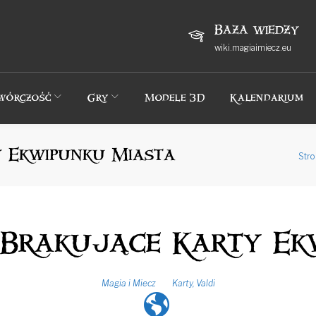
Baza wiedzy
wiki.magiaimiecz.eu
wórczość
Gry
Modele 3D
Kalendarium
y Ekwipunku Miasta
Stro
- Brakujące Karty E
Magia i Miecz
Karty
,
Valdi