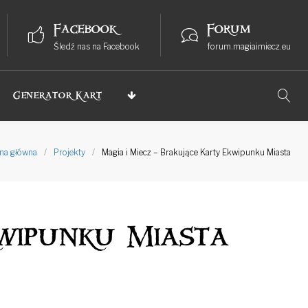
Facebook
Forum
Śledź nas na Facebook
forum.magiaimiecz.eu
Generator Kart
na główna
/
Projekty
/
Magia i Miecz – Brakujące Karty Ekwipunku Miasta
kwipunku Miasta