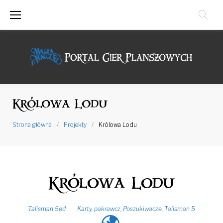
Przejdź
do
treści
Królowa Lodu
Strona główna
/
Projekty
/
Królowa Lodu
Królowa Lodu
Talisman 5ed
Karty
,
pakrawcz
,
Poszukiwacze
,
Talisman 5