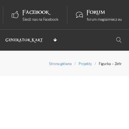
Facebook
Forum
Śledź nas na Facebook
forum.magiaimiecz.eu
Generator Kart
Strona główna
/
Projekty
/
Figurka – Zefir