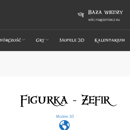
Baza wiedzy
wiki.magiaimiecz.eu
wórczość
Gry
Modele 3D
Kalendarium
Figurka - Zefir
Modele 3D