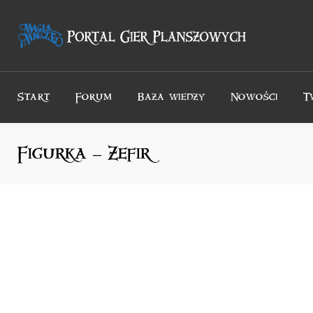
Przejdź
do
treści
Start
Forum
Baza wiedzy
Nowości
T
Figurka – Zefir