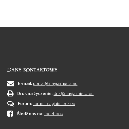
Dane kontaktowe
E-mail:
portal@magiaimiecz.eu
Druk na życzenie:
dnz@magiaimiecz.eu
Forum:
forum.magiaimiecz.eu
Śledź nas na:
facebook