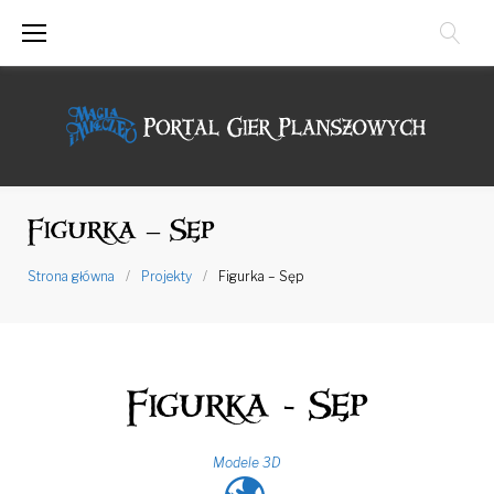
Przejdź
do
treści
Figurka – Sęp
Strona główna
/
Projekty
/
Figurka – Sęp
Figurka - Sęp
Modele 3D