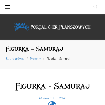
Przejdź
do
treści
Figurka – Samuraj
Strona główna
/
Projekty
/
Figurka – Samuraj
Figurka - Samuraj
Modele 3D
2020