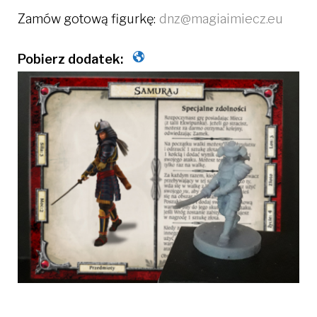
Zamów gotową figurkę:
dnz@magiaimiecz.eu