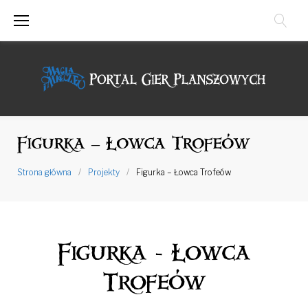
Przejdź
do
treści
Figurka – Łowca Trofeów
Strona główna
/
Projekty
/
Figurka – Łowca Trofeów
Figurka - Łowca
Trofeów