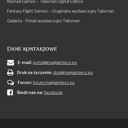
Nomad Games – Talisman Digital Edition
Fantasy Flight Games – Oryginalny wydawca gry Talisman
Galakta – Polski wydawca gry Talisman
Dane kontaktowe
E-mail:
portal@magiaimiecz.eu
Druk na życzenie:
dnz@magiaimiecz.eu
Forum:
forum.magiaimiecz.eu
Śledź nas na:
facebook