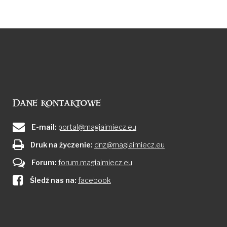
Dane kontaktowe
E-mail:
portal@magiaimiecz.eu
Druk na życzenie:
dnz@magiaimiecz.eu
Forum:
forum.magiaimiecz.eu
Śledź nas na:
facebook