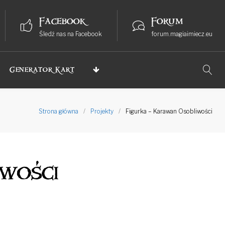
Facebook
Forum
Śledź nas na Facebook
forum.magiaimiecz.eu
Generator Kart
Strona główna
/
Projekty
/
Figurka – Karawan Osobliwości
wości