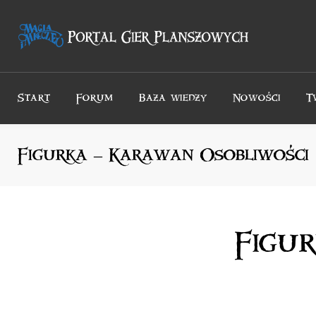
Przejdź
do
treści
Start
Forum
Baza wiedzy
Nowości
T
Figurka – Karawan Osobliwości
Figu