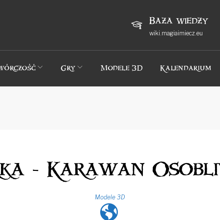
Baza wiedzy
wiki.magiaimiecz.eu
wórczość
Gry
Modele 3D
Kalendarium
rka - Karawan Osobli
Modele 3D