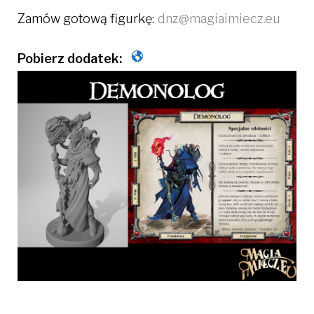
Zamów gotową figurkę:
dnz@magiaimiecz.eu