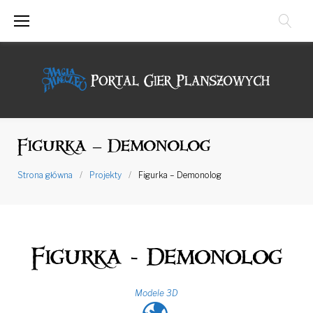
Przejdź
do
treści
Figurka – Demonolog
Strona główna
/
Projekty
/
Figurka – Demonolog
Figurka - Demonolog
Modele 3D