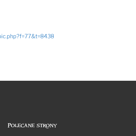
opic.php?f=77&t=8438
Polecane strony