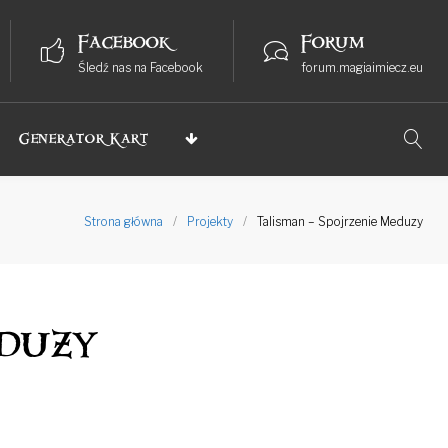
Facebook
Forum
Śledź nas na Facebook
forum.magiaimiecz.eu
Generator Kart
Strona główna
/
Projekty
/
Talisman – Spojrzenie Meduzy
eduzy