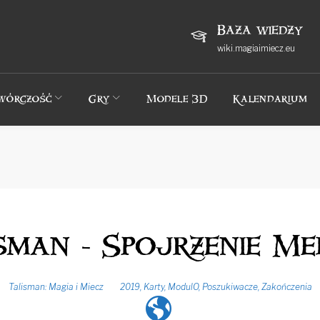
Baza wiedzy
wiki.magiaimiecz.eu
wórczość
Gry
Modele 3D
Kalendarium
sman - Spojrzenie M
Talisman: Magia i Miecz
2019
,
Karty
,
ModulO
,
Poszukiwacze
,
Zakończenia