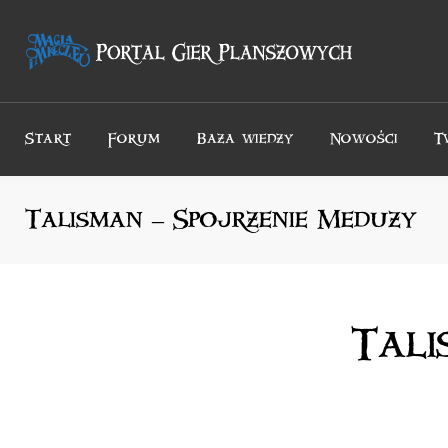
Przejdź
do
treści
Start
Forum
Baza wiedzy
Nowości
T
Talisman – Spojrzenie Meduzy
Tali