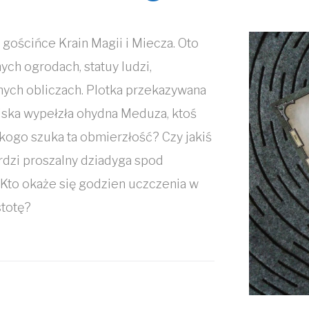
gościńce Krain Magii i Miecza. Oto
ych ogrodach, statuy ludzi,
ych obliczach. Plotka przekazywana
wiska wypełzła ohydna Meduza, ktoś
 kogo szuka ta obmierzłość? Czy jakiś
rdzi proszalny dziadyga spod
 Kto okaże się godzien uczczenia w
stotę?