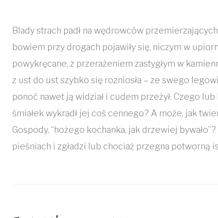
Blady strach padł na wędrowców przemierzających 
bowiem przy drogach pojawiły się, niczym w upiorn
powykręcane, z przerażeniem zastygłym w kamienn
z ust do ust szybko się rozniosła – ze swego lego
ponoć nawet ją widział i cudem przeżył. Czego lub
śmiałek wykradł jej coś cennego? A może, jak twie
Gospody, “hożego kochanka, jak drzewiej bywało”?
pieśniach i zgładzi lub chociaż przegna potworną i