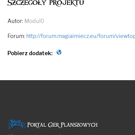
Szczegóły projektu
Autor:
Modul0
Forum:
http://forum.magiaimiecz.eu/forum/viewt