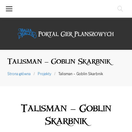
Przejdź
do
treści
Talisman – Goblin Skarbnik
Strona główna
/
Projekty
/
Talisman – Goblin Skarbnik
Talisman – Goblin
Skarbnik