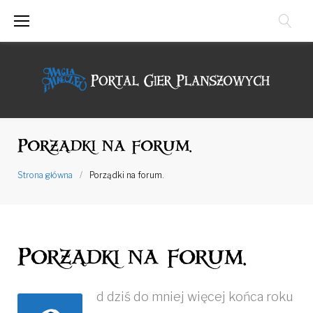
Przejdź
do
treści
Porządki na forum.
Strona główna
/
Porządki na forum.
Porządki na forum.
d dziś do mniej więcej końca roku