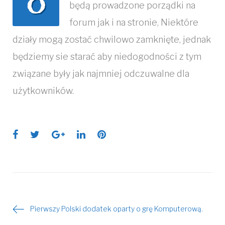
O
będą prowadzone porządki na
forum jak i na stronie, Niektóre
działy mogą zostać chwilowo zamknięte, jednak
będziemy sie starać aby niedogodności z tym
związane były jak najmniej odczuwalne dla
użytkowników.
Facebook
Twitter
Google+
LinkedIn
Pinterest
Pierwszy Polski dodatek oparty o grę Komputerową.
Nawigacja