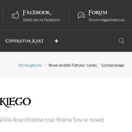
Facebook
Forum
Śledź nas na Facebook
forum.magiaimiecz.eu
Generator Kart
Strona główna
/
Nowe dodatki Patryka “czeski_” Szymańskiego
kiego
Gildia Anarchistów oraz Kraina Snu w nowej