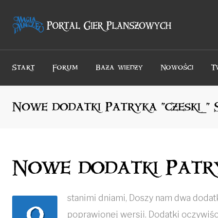
Przejdź
do
treści
Start
Forum
Baza wiedzy
Nowości
T
Nowe dodatki Patryka “czeski_”
Nowe dodatki Patry
stanimi dniami, Doszy nam dwa dodatk
O
poprawionej wersji. Dodatki oczywiśc