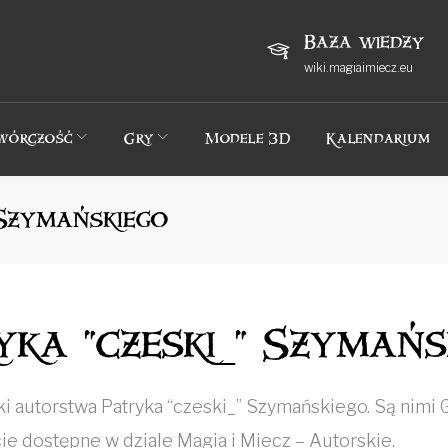
Baza wiedzy
wiki.magiaimiecz.eu
wórczość
Gry
Modele 3D
Kalendarium
 Szymańskiego
ka "czeski_" Szymańs
i autorstwa Patryka “czeski_” Szymańskiego. Są nimi 
ie dostępne w dziale Magia i Miecz – Autorskie.