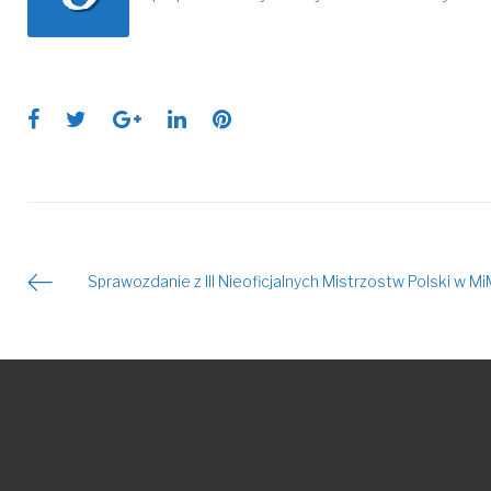
Facebook
Twitter
Google+
LinkedIn
Pinterest
Sprawozdanie z III Nieoficjalnych Mistrzostw Polski w M
Nawigacja
wpisu