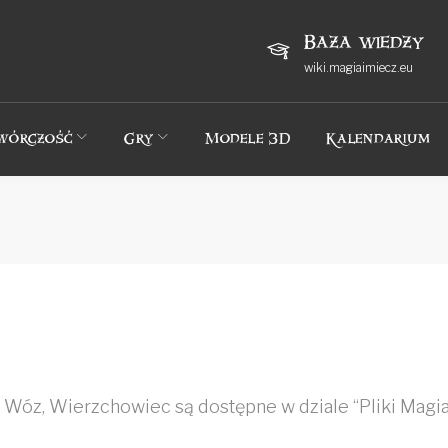
Baza wiedzy
wiki.magiaimiecz.eu
wórczość
Gry
Modele 3D
Kalendarium
 i Wóz, Wierzchowiec są dostępne w dziale “Pliki Magia