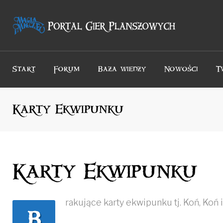
Przejdź
do
treści
Start
Forum
Baza wiedzy
Nowości
T
Karty Ekwipunku
Karty Ekwipunku
rakujące karty ekwipunku tj. Koń, Koń
B