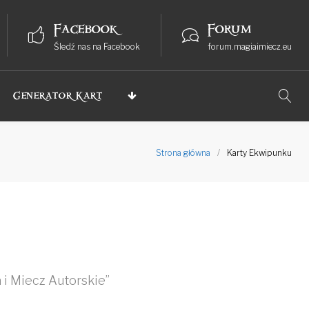
Facebook
Forum
Śledź nas na Facebook
forum.magiaimiecz.eu
Generator Kart
Strona główna
/
Karty Ekwipunku
 i Miecz Autorskie”