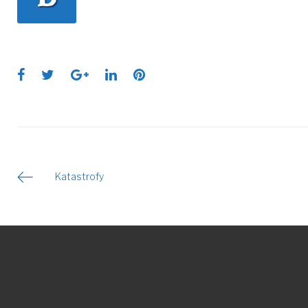
Facebook
Twitter
Google+
LinkedIn
Pinterest
Katastrofy
Nawigacja
wpisu